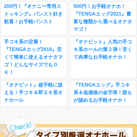
200円！『オナニー専用ス
500円！お手軽オナホ！
トッキング』パンスト好き
『TENGAエッグ2021』豊
歓喜！お手軽パンスト
富な種類から選べるオナタ
マゴ！
手コキ系の定番！
『オナピット』人気の手コ
『TENGAエッグ2018』安
キ系ホールの第２弾！安く
くて簡単に使えるオナタマ
て肉厚なお手軽オナホ！
ゴ！どんなサイズでもＯ
Ｋ！
『オナピット』超手軽に扱
『TENGAエッグ』手コキ
える！手コキ＆即ヌキ系オ
系＆低価格の金字塔！誰も
ナホール
が認めるお手軽オナホ！