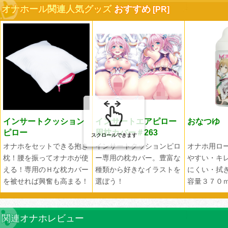
オナホール関連人気グッズ
おすすめ
インサートクッション
インサートエアピロー
おなつゆ
ピロー
用枕カバー＃263
スクロールできます
オナホをセットできる抱き
インサートクッションピロ
オナホ用ロ
枕！腰を振ってオナホが使
ー専用の枕カバー。豊富な
やすい・キ
える！専用のＨな枕カバー
種類から好きなイラストを
にくい・拭
を被せれば興奮も高まる！
選ぼう！
容量３７０
関連オナホレビュー