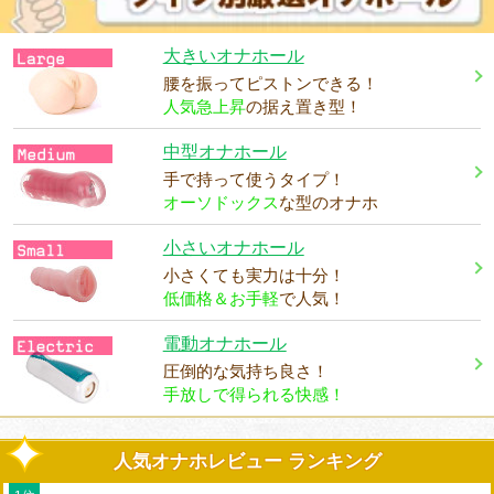
大きいオナホール
腰を振ってピストンできる！
人気急上昇
の据え置き型！
中型オナホール
手で持って使うタイプ！
オーソドックス
な型のオナホ
小さいオナホール
小さくても実力は十分！
低価格＆お手軽
で人気！
電動オナホール
圧倒的な気持ち良さ！
手放しで得られる快感！
人気オナホレビュー ランキング