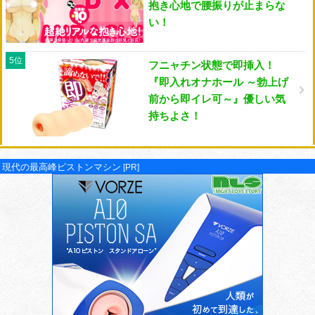
抱き心地で腰振りが止まらな
い！
5位
フニャチン状態で即挿入！
『即入れオナホール ～勃上げ
前から即イレ可～』優しい気
持ちよさ！
現代の最高峰ピストンマシン