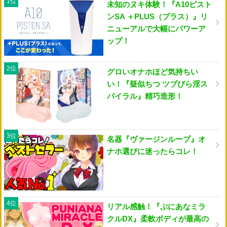
1位
未知のヌキ体験！『A10ピスト
ンSA ＋PLUS（プラス）』リ
ニューアルで大幅にパワーア
ップ！
2位
グロいオナホほど気持ちい
い！『疑似ちつ ツブびら淫ス
パイラル』精巧造形！
3位
名器『ヴァージンループ』オ
ナホ選びに迷ったらコレ！
4位
リアル感触！『ぷにあなミラ
クルDX』柔軟ボディが最高の