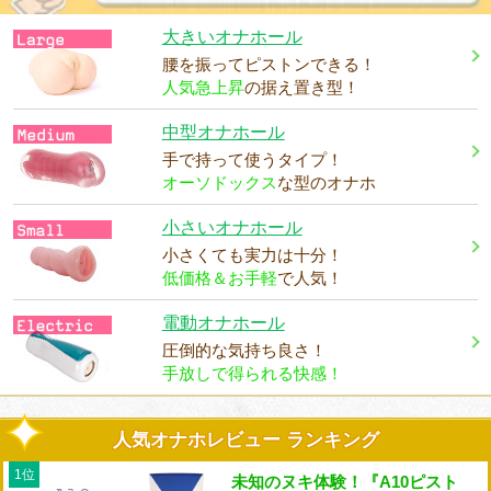
大きいオナホール
腰を振ってピストンできる！
人気急上昇
の据え置き型！
中型オナホール
手で持って使うタイプ！
オーソドックス
な型のオナホ
小さいオナホール
小さくても実力は十分！
低価格＆お手軽
で人気！
電動オナホール
圧倒的な気持ち良さ！
手放しで得られる快感！
人気オナホレビュー ランキング
1位
未知のヌキ体験！『A10ピスト