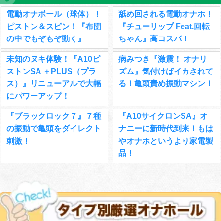
電動オナボール（球体）！
舐め回される電動オナホ！
ピストン＆スピン！『布団
『チューリップ Feat.回転
の中でもぞもぞ動く』
ちゃん』高コスパ！
未知のヌキ体験！『A10ピ
病みつき『激震！ オナリ
ストンSA ＋PLUS（プラ
ズム』気付けばイカされて
ス）』リニューアルで大幅
る！亀頭責め振動マシン！
にパワーアップ！
『ブラックロック７』７種
『A10サイクロンSA』オ
の振動で亀頭をダイレクト
ナニーに新時代到来！もは
刺激！
やオナホというより家電製
品！