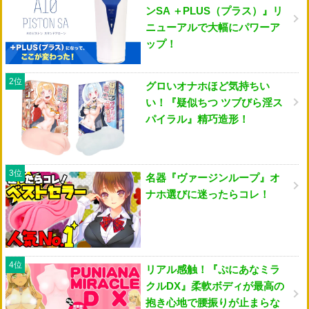
ンSA ＋PLUS（プラス）』リ
ニューアルで大幅にパワーア
ップ！
2位
グロいオナホほど気持ちい
い！『疑似ちつ ツブびら淫ス
パイラル』精巧造形！
3位
名器『ヴァージンループ』オ
ナホ選びに迷ったらコレ！
4位
リアル感触！『ぷにあなミラ
クルDX』柔軟ボディが最高の
抱き心地で腰振りが止まらな