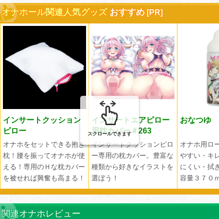
オナホール関連人気グッズ
おすすめ
インサートクッション
インサートエアピロー
おなつゆ
ピロー
用枕カバー＃263
スクロールできます
オナホをセットできる抱き
インサートクッションピロ
オナホ用ロ
枕！腰を振ってオナホが使
ー専用の枕カバー。豊富な
やすい・キ
える！専用のＨな枕カバー
種類から好きなイラストを
にくい・拭
を被せれば興奮も高まる！
選ぼう！
容量３７０
関連オナホレビュー