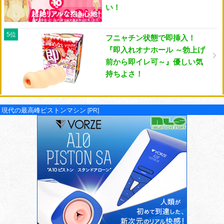
い！
5位
フニャチン状態で即挿入！
『即入れオナホール ～勃上げ
前から即イレ可～』優しい気
持ちよさ！
現代の最高峰ピストンマシン